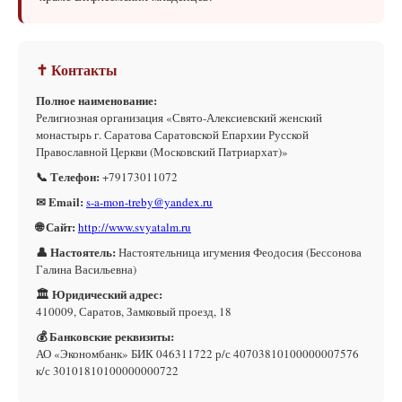
✝ Контакты
Полное наименование:
Религиозная организация «Свято-Алексиевский женский
монастырь г. Саратова Саратовской Епархии Русской
Православной Церкви (Московский Патриархат)»
📞 Телефон:
+79173011072
✉ Email:
s-a-mon-treby@yandex.ru
🌐 Сайт:
http://www.svyatalm.ru
👤 Настоятель:
Настоятельница игумения Феодосия (Бессонова
Галина Васильевна)
🏛 Юридический адрес:
410009, Саратов, Замковый проезд, 18
💰 Банковские реквизиты:
АО «Экономбанк» БИК 046311722 р/с 40703810100000007576
к/с 30101810100000000722