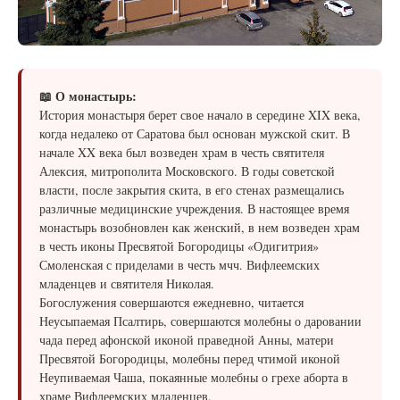
📖 О монастырь:
История монастыря берет свое начало в середине XIX века,
когда недалеко от Саратова был основан мужской скит. В
начале XX века был возведен храм в честь святителя
Алексия, митрополита Московского. В годы советской
власти, после закрытия скита, в его стенах размещались
различные медицинские учреждения. В настоящее время
монастырь возобновлен как женский, в нем возведен храм
в честь иконы Пресвятой Богородицы «Одигитрия»
Смоленская с приделами в честь мчч. Вифлеемских
младенцев и святителя Николая.
Богослужения совершаются ежедневно, читается
Неусыпаемая Псалтирь, совершаются молебны о даровании
чада перед афонской иконой праведной Анны, матери
Пресвятой Богородицы, молебны перед чтимой иконой
Неупиваемая Чаша, покаянные молебны о грехе аборта в
храме Вифлеемских младенцев.