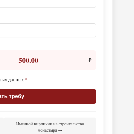
500.00
₽
ьных данных
*
ать требу
Именной кирпичик на строительство
монастыря →