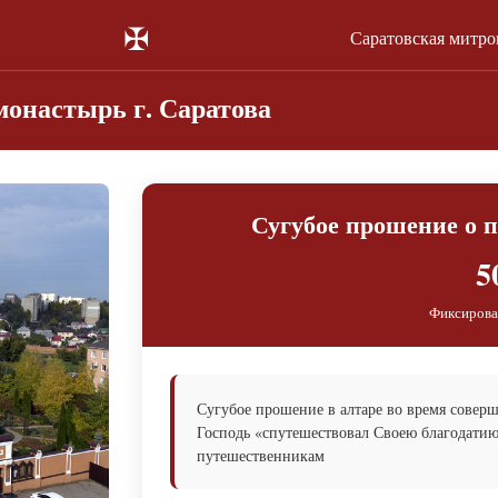
✠
Саратовская митр
онастырь г. Саратова
Сугубое прошение о 
5
Фиксирова
Сугубое прошение в алтаре во время сове
Господь «спутешествовал Своею благодати
путешественникам