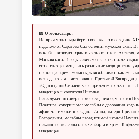
📖 О монастырь:
История монастыря берет свое начало в середине XIX
недалеко от Саратова был основан мужской скит. В 
века был возведен храм в честь святителя Алексия,
Московского. В годы советской власти, после закрыт
его стенах размещались различные медицинские уч
настоящее время монастырь возобновлен как женски
возведен храм в честь иконы Пресвятой Богородицы
«Одигитрия» Смоленская с приделами в честь мчч.
младенцев и святителя Николая.
Богослужения совершаются ежедневно, читается Не
Псалтирь, совершаются молебны о даровании чада п
афонской иконой праведной Анны, матери Пресвят
Богородицы, молебны перед чтимой иконой Неупив
покаянные молебны о грехе аборта в храме Вифлеем
младенцев.