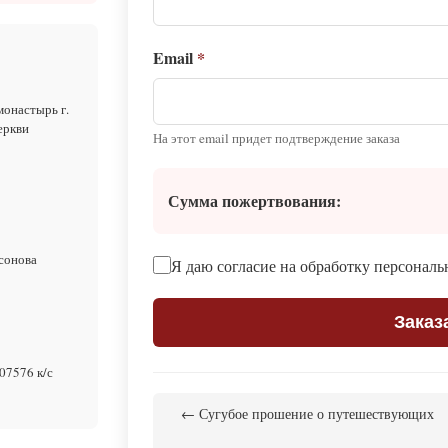
Email
*
монастырь г.
еркви
На этот email придет подтверждение заказа
Сумма пожертвования:
сонова
Я даю согласие на обработку персонал
Заказ
07576 к/с
← Сугубое прошение о путешествующих