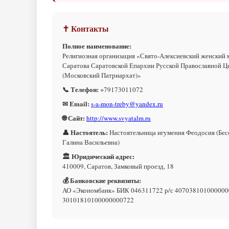
✝ Контакты
Полное наименование:
Религиозная организация «Свято-Алексиевский женский 
Саратова Саратовской Епархии Русской Православной Ц
(Московский Патриархат)»
📞 Телефон:
+79173011072
✉ Email:
s-a-mon-treby@yandex.ru
🌐 Сайт:
http://www.svyatalm.ru
👤 Настоятель:
Настоятельница игумения Феодосия (Бес
Галина Васильевна)
🏛 Юридический адрес:
410009, Саратов, Замковый проезд, 18
💰 Банковские реквизиты:
АО «Экономбанк» БИК 046311722 р/с 407038101000000
30101810100000000722