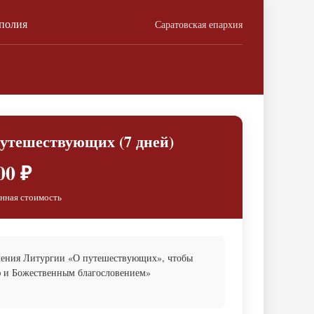
ополия
Саратовская епархия
путешествующих (7 дней)
00 ₽
нная стоимость
ршения Литургии «О путешествующих», чтобы
ю и Божественным благословением»