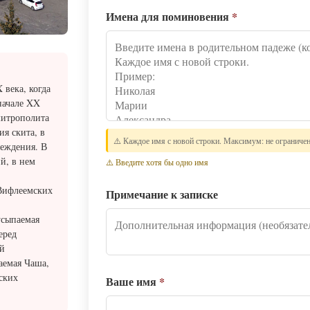
Имена для поминовения
*
 века, когда
начале XX
 митрополита
ия скита, в
⚠️ Каждое имя с новой строки. Максимум: не ограниче
реждения. В
й, в нем
⚠️ Введите хотя бы одно имя
 Вифлеемских
Примечание к записке
усыпаемая
еред
ой
аемая Чаша,
ских
Ваше имя
*