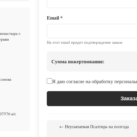
Email
*
монастырь г.
еркви
На этот email придет подтверждение заказа
Сумма пожертвования:
сонова
Я даю согласие на обработку персонал
Заказ
07576 к/с
← Неусыпаемая Псалтирь на полгода