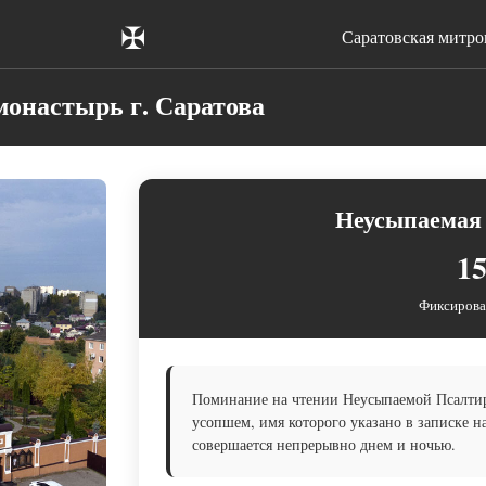
✠
Саратовская митр
онастырь г. Саратова
Неусыпаемая 
15
Фиксирова
Поминание на чтении Неусыпаемой Псалтири
усопшем, имя которого указано в записке 
совершается непрерывно днем и ночью.