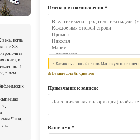
Имена для поминовения
*
 века, когда
начале XX
 митрополита
ия скита, в
⚠️ Каждое имя с новой строки. Максимум: не ограниче
реждения. В
й, в нем
⚠️ Введите хотя бы одно имя
 Вифлеемских
Примечание к записке
усыпаемая
еред
ой
аемая Чаша,
ских
Ваше имя
*