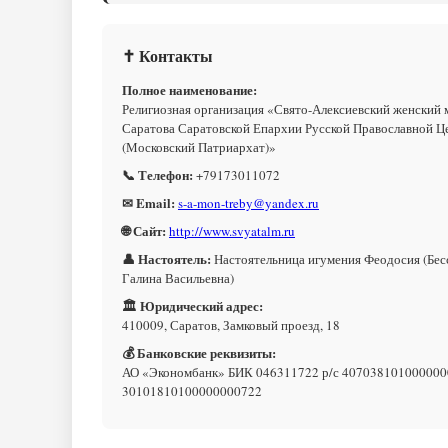
✝ Контакты
Полное наименование:
Религиозная организация «Свято-Алексиевский женский 
Саратова Саратовской Епархии Русской Православной Ц
(Московский Патриархат)»
📞 Телефон:
+79173011072
✉ Email:
s-a-mon-treby@yandex.ru
🌐 Сайт:
http://www.svyatalm.ru
👤 Настоятель:
Настоятельница игумения Феодосия (Бес
Галина Васильевна)
🏛 Юридический адрес:
410009, Саратов, Замковый проезд, 18
💰 Банковские реквизиты:
АО «Экономбанк» БИК 046311722 р/с 407038101000000
30101810100000000722