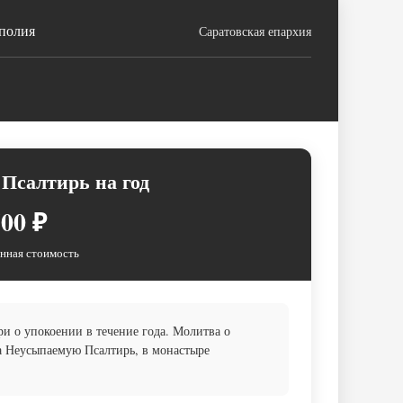
ополия
Саратовская епархия
Псалтирь на год
00 ₽
нная стоимость
 о упокоении в течение года. Молитва о
на Неусыпаемую Псалтирь, в монастыре