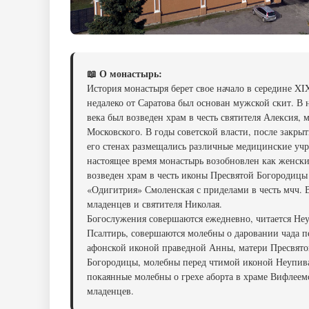
📖 О монастырь:
История монастыря берет свое начало в середине XIX
недалеко от Саратова был основан мужской скит. В 
века был возведен храм в честь святителя Алексия,
Московского. В годы советской власти, после закрыт
его стенах размещались различные медицинские уч
настоящее время монастырь возобновлен как женски
возведен храм в честь иконы Пресвятой Богородицы
«Одигитрия» Смоленская с приделами в честь мчч.
младенцев и святителя Николая.
Богослужения совершаются ежедневно, читается Не
Псалтирь, совершаются молебны о даровании чада п
афонской иконой праведной Анны, матери Пресвят
Богородицы, молебны перед чтимой иконой Неупив
покаянные молебны о грехе аборта в храме Вифлеем
младенцев.