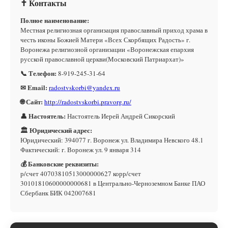
✝ Контакты
Полное наименование:
Местная религиозная организация православный приход храма в
честь иконы Божией Матери «Всех Скорбящих Радость» г.
Воронежа религиозной организации «Воронежская епархия
русской православной церкви(Московский Патриархат)»
📞 Телефон:
8-919-245-31-64
✉ Email:
radostvskorbi@yandex.ru
🌐 Сайт:
http://radostvskorbi.pravorg.ru/
👤 Настоятель:
Настоятель Иерей Андрей Сикорский
🏛 Юридический адрес:
Юридический: 394077 г. Воронеж ул. Владимира Невского 48.1
Фактический: г. Воронеж ул. 9 января 314
💰 Банковские реквизиты:
р/счет 40703810513000000627 корр/счет
30101810600000000681 в Центрально-Черноземном Банке ПАО
Сбербанк БИК 042007681