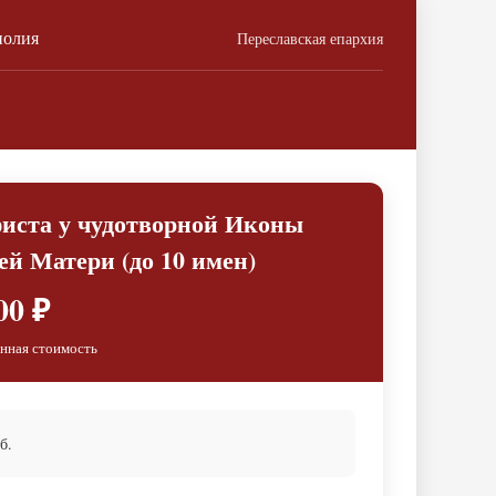
полия
Переславская епархия
фиста у чудотворной Иконы
й Матери (до 10 имен)
00 ₽
нная стоимость
б.