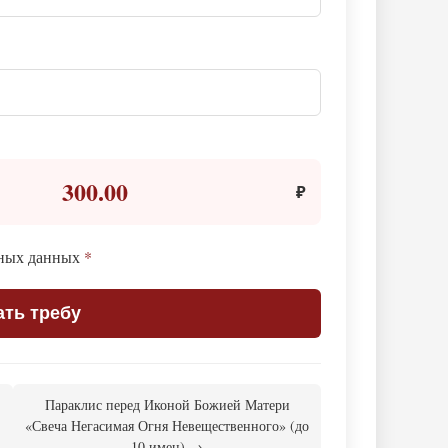
300.00
₽
ьных данных
*
ать требу
Параклис перед Иконой Божией Матери
«Свеча Негасимая Огня Невещественного» (до
10 имен) →