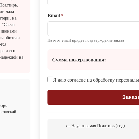
Псалтирь,
ии чада
Email
*
тери, на
 "Свеча
 иконами
ры обители
На этот email придет подтверждение заказа
тся
ре и его
 надеждой на
Сумма пожертвования:
Я даю согласие на обработку персонал
Заказ
тырь
осковский
← Неусыпаемая Псалтирь (год)