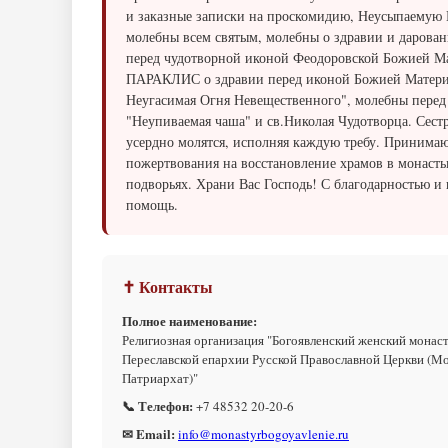
и заказные записки на проскомидию, Неусыпаемую 
молебны всем святым, молебны о здравии и дарован
перед чудотворной иконой Феодоровской Божией Ма
ПАРАКЛИС о здравии перед иконой Божией Матери
Неугасимая Огня Невещественного", молебны перед
"Неупиваемая чаша" и св.Николая Чудотворца. Сест
усердно молятся, исполняя каждую требу. Принимаю
пожертвования на восстановление храмов в монасты
подворьях. Храни Вас Господь! С благодарностью и
помощь.
✝ Контакты
Полное наименование:
Религиозная организация "Богоявленский женский монас
Переславской епархии Русской Православной Церкви (М
Патриархат)"
📞 Телефон:
+7 48532 20-20-6
✉ Email:
info@monastyrbogoyavlenie.ru