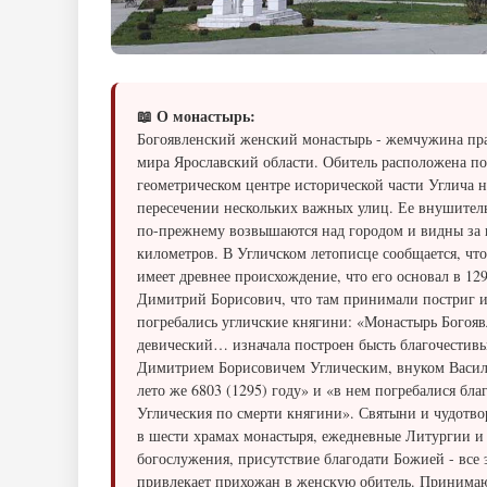
📖 О монастырь:
Богоявленский женский монастырь - жемчужина пр
мира Ярославский области. Обитель расположена по
геометрическом центре исторической части Углича н
пересечении нескольких важных улиц. Ее внушител
по-прежнему возвышаются над городом и видны за 
километров. В Угличском летописце сообщается, чт
имеет древнее происхождение, что его основал в 129
Димитрий Борисович, что там принимали постриг 
погребались угличские княгини: «Монастырь Богоя
девический… изначала построен бысть благочестив
Димитрием Борисовичем Углическим, внуком Васил
лето же 6803 (1295) году» и «в нем погребалися бла
Углическия по смерти княгини». Святыни и чудотв
в шести храмах монастыря, ежедневные Литургии и
богослужения, присутствие благодати Божией - все 
привлекает прихожан в женскую обитель. Принимаю