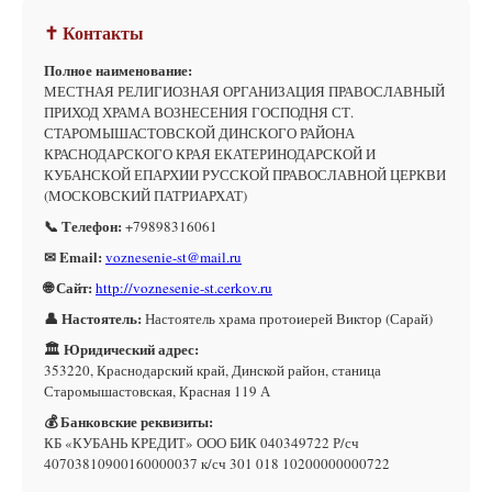
✝ Контакты
Полное наименование:
МЕСТНАЯ РЕЛИГИОЗНАЯ ОРГАНИЗАЦИЯ ПРАВОСЛАВНЫЙ
ПРИХОД ХРАМА ВОЗНЕСЕНИЯ ГОСПОДНЯ СТ.
СТАРОМЫШАСТОВСКОЙ ДИНСКОГО РАЙОНА
КРАСНОДАРСКОГО КРАЯ ЕКАТЕРИНОДАРСКОЙ И
КУБАНСКОЙ ЕПАРХИИ РУССКОЙ ПРАВОСЛАВНОЙ ЦЕРКВИ
(МОСКОВСКИЙ ПАТРИАРХАТ)
📞 Телефон:
+79898316061
✉ Email:
voznesenie-st@mail.ru
🌐 Сайт:
http://voznesenie-st.cerkov.ru
👤 Настоятель:
Настоятель храма протоиерей Виктор (Сарай)
🏛 Юридический адрес:
353220, Краснодарский край, Динской район, станица
Старомышастовская, Красная 119 А
💰 Банковские реквизиты:
КБ «КУБАНЬ КРЕДИТ» ООО БИК 040349722 Р/сч
40703810900160000037 к/сч 301 018 10200000000722