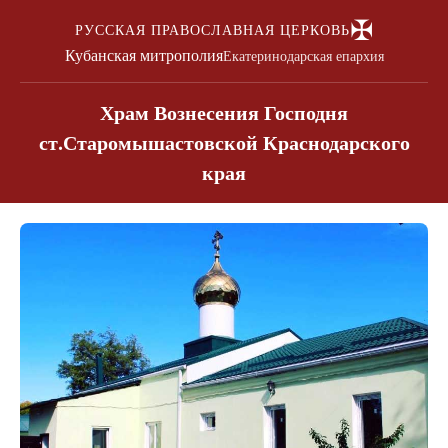
✠
РУССКАЯ ПРАВОСЛАВНАЯ ЦЕРКОВЬ
Кубанская митрополия
Екатеринодарская епархия
Храм Вознесения Господня
ст.Старомышастовской Краснодарского
края