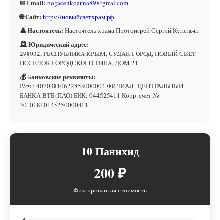
✉ Email:
bogacenkoanna89@gmal.com
🌐 Сайт:
https://новыйсветхрам.рф
👤 Настоятель:
Настоятель храма Протоиерей Сергий Купельян
🏛 Юридический адрес:
298032, РЕСПУБЛИКА КРЫМ, СУДАК ГОРОД, НОВЫЙ СВЕТ
ПОСЕЛОК ГОРОДСКОГО ТИПА, ДОМ 21
💰 Банковские реквизиты:
Р/сч.: 40703810622858000004 ФИЛИАЛ "ЦЕНТРАЛЬНЫЙ"
БАНКА ВТБ (ПАО) БИК: 044525411 Корр. счет №
30101810145250000411
10 Панихид
200 ₽
Фиксированная стоимость