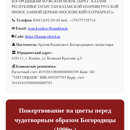
БОГОРОДИЦКИЙ МУЖСКОЙ МОНАСТЫРЬ Г. КАЗАНИ
РЕСПУБЛИКИ ТАТАРСТАН КАЗАНСКОЙ ЕПАРХИИ РУССКОЙ
ПРАВОСЛАВНОЙ ЦЕРКВИ (МОСКОВСКИЙ ПАТРИАРХАТ)»
📞 Телефон:
8(843)292-29-44 моб. - +79375729714
✉ Email:
ivan.kozikov@rambler.ru
🌐 Сайт:
https://kazan-obitel.ru
👤 Настоятель:
братия Казанского Богородицкого монастыря
🏛 Юридический адрес:
420111, г. Казань, ул. Большая Красная, д.5
💰 Банковские реквизиты:
Расчетный счет 40703810800000000209 Банк: АО
"ТАТСОЦБАНК" БИК 049205703 Корр. счет
30101810500000000703
Пожертвование на цветы перед
чудотворным образом Богородицы
(1000р.)