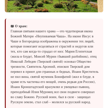
📖 О храм:
​​​​​Главная святыня нашего храма —это чудотворная икона
Божией Матери «Неупиваемая Чаша». На иконе Иисус в
Чаше и Богородица изображены в окружении тех людей,
которые помогают исцеляться от страстей и недугов или
тех, кто сам когда-то страдал от них: Мария Египетская
(жила в блуде), Моисей Мурин (бывший разбойник), отец
Николай Лебедев (Тверской святой) основал Общество
трезвости, Святитель Арсений, епископ Тверской дом
перевел в приют для странных и бедных, Иоанн Креститель
не пил вина, святой мученик Бонифатий (жил в блуде, в
храме есть частичка его мощей, очень редкая для России),
Иоанн Кронштадтский вразумлял и увещевал пьяниц,
преподобный Илия Муромец все свои подвиги совершал
во славу Божию. Русский воин, был в силе - защищал
Русскую землю, стал слаб – молился за русский народ.