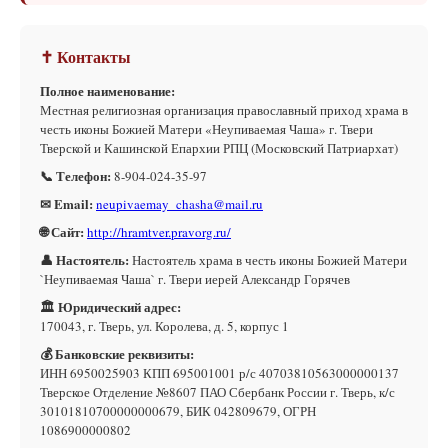
✝ Контакты
Полное наименование:
Местная религиозная организация православный приход храма в
честь иконы Божией Матери «Неупиваемая Чаша» г. Твери
Тверской и Кашинской Епархии РПЦ (Московский Патриархат)
📞 Телефон:
8-904-024-35-97
✉ Email:
neupivaemay_chasha@mail.ru
🌐 Сайт:
http://hramtver.pravorg.ru/
👤 Настоятель:
Настоятель храма в честь иконы Божией Матери
`Неупиваемая Чаша` г. Твери иерей Александр Горячев
🏛 Юридический адрес:
170043, г. Тверь, ул. Королева, д. 5, корпус 1
💰 Банковские реквизиты:
ИНН 6950025903 КПП 695001001 р/с 40703810563000000137
Тверское Отделение №8607 ПАО Сбербанк России г. Тверь, к/с
30101810700000000679, БИК 042809679, ОГРН
1086900000802