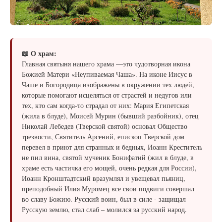
📖 О храм:
​​​​​Главная святыня нашего храма —это чудотворная икона
Божией Матери «Неупиваемая Чаша». На иконе Иисус в
Чаше и Богородица изображены в окружении тех людей,
которые помогают исцеляться от страстей и недугов или
тех, кто сам когда-то страдал от них: Мария Египетская
(жила в блуде), Моисей Мурин (бывший разбойник), отец
Николай Лебедев (Тверской святой) основал Общество
трезвости, Святитель Арсений, епископ Тверской дом
перевел в приют для странных и бедных, Иоанн Креститель
не пил вина, святой мученик Бонифатий (жил в блуде, в
храме есть частичка его мощей, очень редкая для России),
Иоанн Кронштадтский вразумлял и увещевал пьяниц,
преподобный Илия Муромец все свои подвиги совершал
во славу Божию. Русский воин, был в силе - защищал
Русскую землю, стал слаб – молился за русский народ.