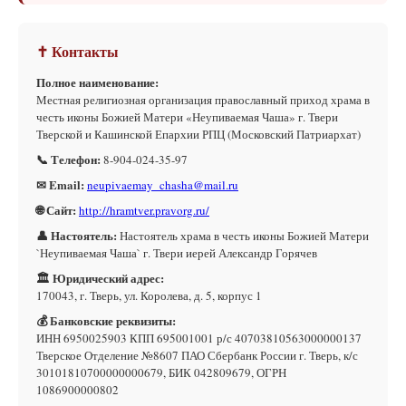
✝ Контакты
Полное наименование:
Местная религиозная организация православный приход храма в
честь иконы Божией Матери «Неупиваемая Чаша» г. Твери
Тверской и Кашинской Епархии РПЦ (Московский Патриархат)
📞 Телефон:
8-904-024-35-97
✉ Email:
neupivaemay_chasha@mail.ru
🌐 Сайт:
http://hramtver.pravorg.ru/
👤 Настоятель:
Настоятель храма в честь иконы Божией Матери
`Неупиваемая Чаша` г. Твери иерей Александр Горячев
🏛 Юридический адрес:
170043, г. Тверь, ул. Королева, д. 5, корпус 1
💰 Банковские реквизиты:
ИНН 6950025903 КПП 695001001 р/с 40703810563000000137
Тверское Отделение №8607 ПАО Сбербанк России г. Тверь, к/с
30101810700000000679, БИК 042809679, ОГРН
1086900000802