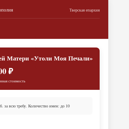
ополия
Тверская епархия
ей Матери «Утоли Моя Печали»
00 ₽
нная стоимость
 за всю требу. Количество имен: до 10