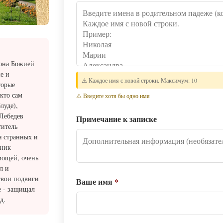
икона Божией
е и
⚠️ Каждое имя с новой строки. Максимум: 10
торые
 кто сам
⚠️ Введите хотя бы одно имя
луде),
Лебедев
Примечание к записке
титель
я странных и
еник
мощей, очень
л и
свои подвиги
Ваше имя
*
е - защищал
д.