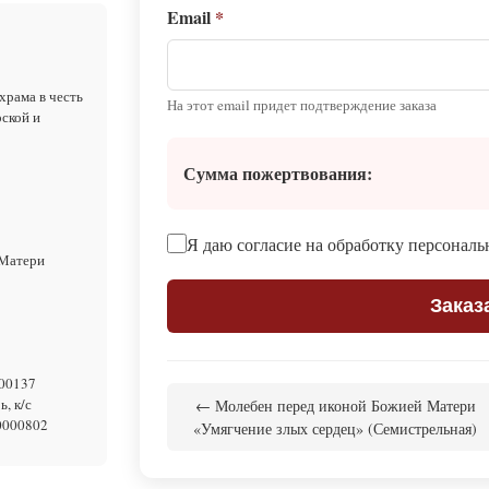
Email
*
храма в честь
На этот email придет подтверждение заказа
ской и
Сумма пожертвования:
Я даю согласие на обработку персонал
 Матери
Заказ
00137
, к/с
← Молебен перед иконой Божией Матери
0000802
«Умягчение злых сердец» (Семистрельная)