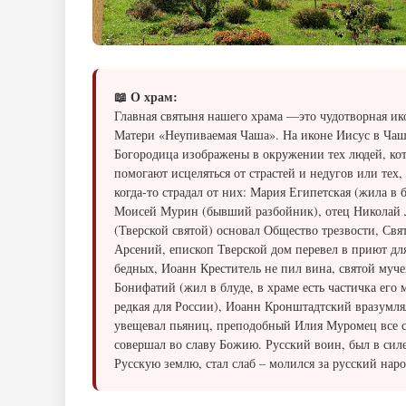
📖 О храм:
​​​​​Главная святыня нашего храма —это чудотворная 
Матери «Неупиваемая Чаша». На иконе Иисус в Чаш
Богородица изображены в окружении тех людей, ко
помогают исцеляться от страстей и недугов или тех,
когда-то страдал от них: Мария Египетская (жила в б
Моисей Мурин (бывший разбойник), отец Николай 
(Тверской святой) основал Общество трезвости, Свя
Арсений, епископ Тверской дом перевел в приют дл
бедных, Иоанн Креститель не пил вина, святой муч
Бонифатий (жил в блуде, в храме есть частичка его 
редкая для России), Иоанн Кронштадтский вразумля
увещевал пьяниц, преподобный Илия Муромец все 
совершал во славу Божию. Русский воин, был в сил
Русскую землю, стал слаб – молился за русский наро