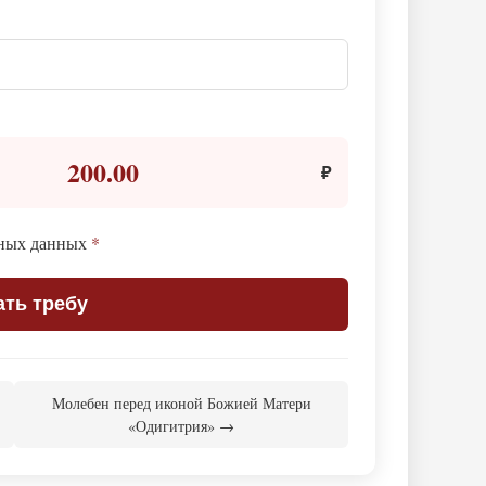
200.00
₽
ьных данных
*
ать требу
Молебен перед иконой Божией Матери
«Одигитрия» →