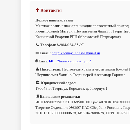
✝ Контакты
Полное наименование:
Местная религиозная организация православный приход 
иконы Божией Матери «Неупиваемая Чаша» г. Твери Твер
Кашинской Епархии РПЦ (Московский Патриархат)
📞 Телефон:
8-904-024-35-97
✉ Email:
neupivaemay_chasha@mail.ru
🌐 Сайт:
http://hramtver.pravorg.ru/
👤 Настоятель:
Настоятель храма в честь иконы Божией
`Неупиваемая Чаша` г. Твери иерей Александр Горячев
🏛 Юридический адрес:
170043, г. Тверь, ул. Королева, д. 5, корпус 1
💰 Банковские реквизиты:
ИНН 6950025903 КПП 695001001 р/с 407038105630000
Тверское Отделение №8607 ПАО Сбербанк России г. Тверь
30101810700000000679, БИК 042809679, ОГРН 108690