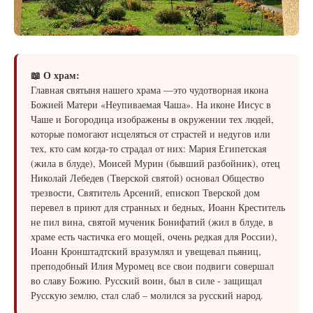
📖 О храм:
​​​​​Главная святыня нашего храма —это чудотворная икона
Божией Матери «Неупиваемая Чаша». На иконе Иисус в
Чаше и Богородица изображены в окружении тех людей,
которые помогают исцеляться от страстей и недугов или
тех, кто сам когда-то страдал от них: Мария Египетская
(жила в блуде), Моисей Мурин (бывший разбойник), отец
Николай Лебедев (Тверской святой) основал Общество
трезвости, Святитель Арсений, епископ Тверской дом
перевел в приют для странных и бедных, Иоанн Креститель
не пил вина, святой мученик Бонифатий (жил в блуде, в
храме есть частичка его мощей, очень редкая для России),
Иоанн Кронштадтский вразумлял и увещевал пьяниц,
преподобный Илия Муромец все свои подвиги совершал
во славу Божию. Русский воин, был в силе - защищал
Русскую землю, стал слаб – молился за русский народ.