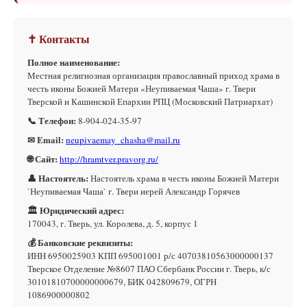
✝ Контакты
Полное наименование:
Местная религиозная организация православный приход храма в
честь иконы Божией Матери «Неупиваемая Чаша» г. Твери
Тверской и Кашинской Епархии РПЦ (Московский Патриархат)
📞 Телефон:
8-904-024-35-97
✉ Email:
neupivaemay_chasha@mail.ru
🌐 Сайт:
http://hramtver.pravorg.ru/
👤 Настоятель:
Настоятель храма в честь иконы Божией Матери
`Неупиваемая Чаша` г. Твери иерей Александр Горячев
🏛 Юридический адрес:
170043, г. Тверь, ул. Королева, д. 5, корпус 1
💰 Банковские реквизиты:
ИНН 6950025903 КПП 695001001 р/с 40703810563000000137
Тверское Отделение №8607 ПАО Сбербанк России г. Тверь, к/с
30101810700000000679, БИК 042809679, ОГРН
1086900000802