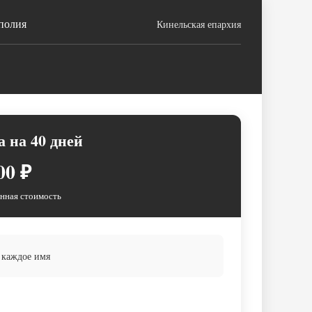
полия
Кинельская епархия
 на 40 дней
00 ₽
нная стоимость
 каждое имя