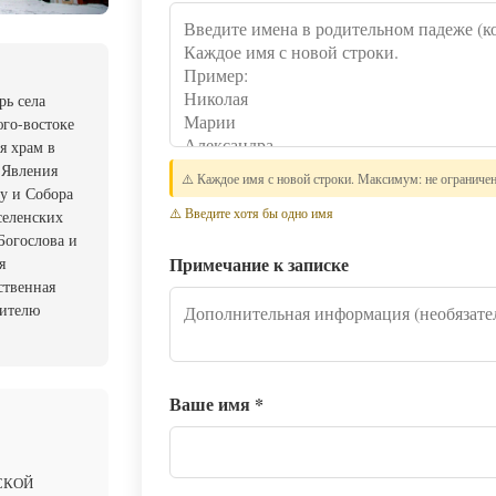
ь села
юго-востоке
я храм в
ь Явления
⚠️ Каждое имя с новой строки. Максимум: не ограниче
у и Собора
⚠️ Введите хотя бы одно имя
селенских
Богослова и
Примечание к записке
я
ственная
тителю
Ваше имя
*
СКОЙ