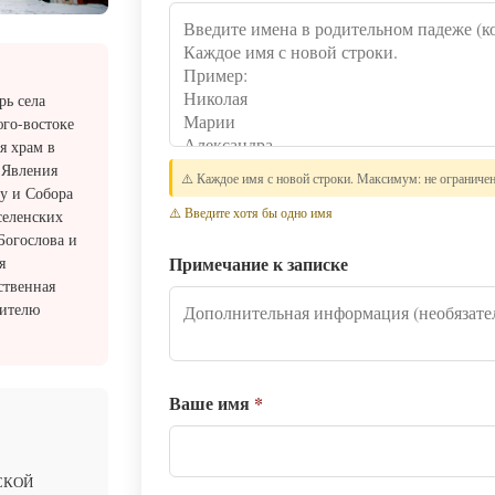
ь села
юго-востоке
я храм в
ь Явления
⚠️ Каждое имя с новой строки. Максимум: не ограниче
у и Собора
⚠️ Введите хотя бы одно имя
селенских
Богослова и
Примечание к записке
я
ственная
тителю
Ваше имя
*
СКОЙ