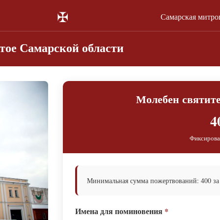
✠
Самарская митро
тое Самарской области
Молебен святит
4
Фиксирова
Минимальная сумма пожертвований: 400 за
Имена для поминовения
*