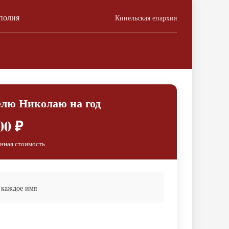
полия
Кинельская епархия
елю Николаю на год
00 ₽
нная стоимость
 каждое имя