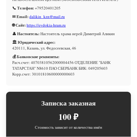
📞 Телефон:
+79520401205
✉ Email:
dalikin_kzn@mail.ru
🌐 Сайт:
https://evdokia-hram.ru
👤 Настоятель:
Настоятель храма иерей Димитрий Аликин
🏛 Юридический адрес:
420111, Казань, ул. Федосеевская, 46
💰 Банковские реквизиты:
Расч.счет: 40703810562000004456 ОТДЕЛЕНИЕ "БАНК
ТАТАРСТАН" N8610 ПАО СБЕРБАНК БИК: 049205603
Корр.счет: 30101810600000000603
Записка заказная
100 ₽
Стоимость зависит от количества имён