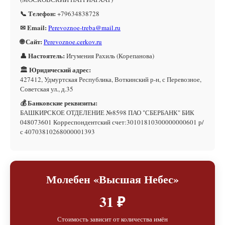
📞 Телефон:
+79634838728
✉ Email:
Perevoznoe-treba@mail.ru
🌐 Сайт:
Perevoznoe.cerkov.ru
👤 Настоятель:
Игумения Рахиль (Корепанова)
🏛 Юридический адрес:
427412, Удмуртская Республика, Воткинский р-н, с Перевозное,
Советская ул., д.35
💰 Банковские реквизиты:
БАШКИРСКОЕ ОТДЕЛЕНИЕ №8598 ПАО "СБЕРБАНК" БИК
048073601 Корреспондентский счет:30101810300000000601 р/
с 40703810268000001393
Молебен «Высшая Небес»
31 ₽
Стоимость зависит от количества имён