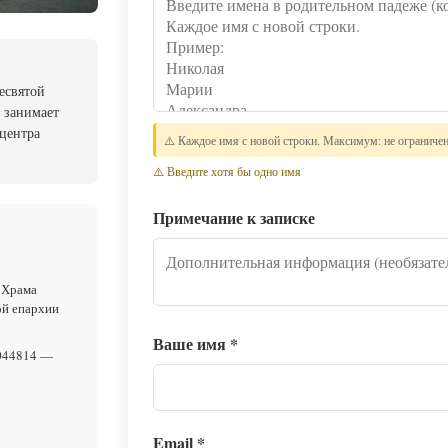
есвятой
 занимает
 центра
⚠️ Каждое имя с новой строки. Максимум: не ограниче
⚠️ Введите хотя бы одно имя
Примечание к записке
 Храма
ой епархии
Ваше имя
*
044814 —
Email
*