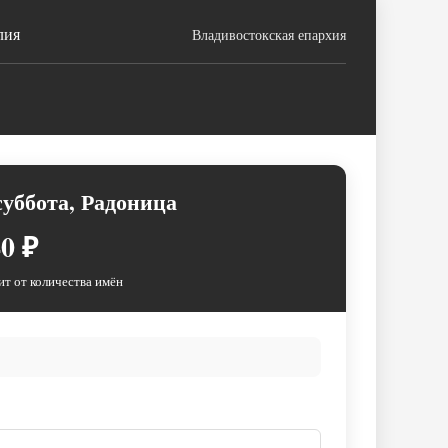
лия
Владивостокская епархия
суббота, Радоница
0 ₽
ит от количества имён