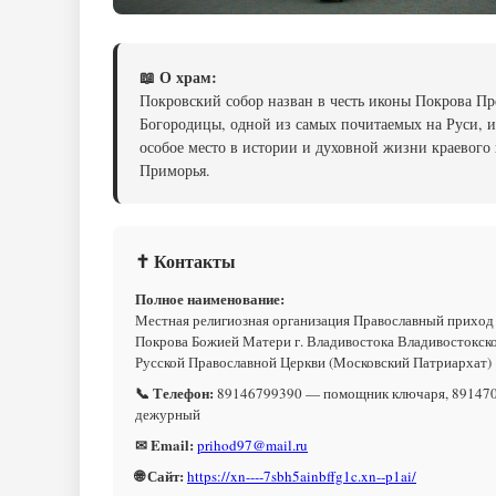
📖 О храм:
Покровский собор назван в честь иконы Покрова Пр
Богородицы, одной из самых почитаемых на Руси, и
особое место в истории и духовной жизни краевого
Приморья.
✝ Контакты
Полное наименование:
Местная религиозная организация Православный приход
Покрова Божией Матери г. Владивостока Владивостокск
Русской Православной Церкви (Московский Патриархат)
📞 Телефон:
89146799390 — помощник ключаря, 89147
дежурный
✉ Email:
prihod97@mail.ru
🌐 Сайт:
https://xn----7sbh5ainbffg1c.xn--p1ai/