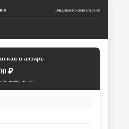
лия
Владивостокская епархия
нская в алтарь
00 ₽
ит от количества имён