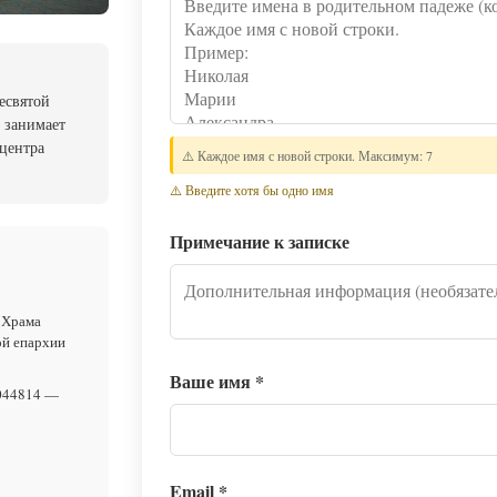
есвятой
 занимает
 центра
⚠️ Каждое имя с новой строки. Максимум: 7
⚠️ Введите хотя бы одно имя
Примечание к записке
 Храма
ой епархии
Ваше имя
*
044814 —
Email
*