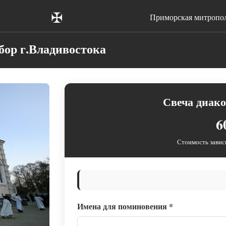
✠
Приморская митропо
ор г.Владивостока
Свеча диако
6
Стоимость завис
Имена для поминовения
*