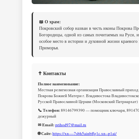
📖 О храм:
Покровский собор назван в честь иконы Покрова Пр
Богородицы, одной из самых почитаемых на Руси, и
особое место в истории и духовной жизни краевого
Приморья.
✝ Контакты
Полное наименование:
Местная религиозная организация Православный приход
Покрова Божией Матери г. Владивостока Владивостокск
Русской Православной Церкви (Московский Патриархат)
📞 Телефон:
89146799390 — помощник ключаря, 89147
дежурный
✉ Email:
prihod97@mail.ru
🌐 Сайт:
https://xn----7sbh5ainbffg1c.xn--p1ai/