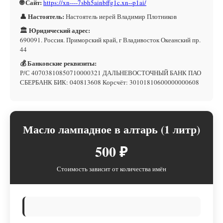
🌐 Сайт:
https://xn----7sbh5ainbffg1c.xn--p1ai/
👤 Настоятель:
Настоятель иерей Владимир Плотников
🏛 Юридический адрес:
690091. Россия. Приморский край, г Владивосток Океанский пр.
44
💰 Банковские реквизиты:
Р/С 40703810850710000321 ДАЛЬНЕВОСТОЧНЫЙ БАНК ПАО
СБЕРБАНК БИК: 040813608 Корсчёт: 30101810600000000608
Масло лампадное в алтарь (1 литр)
500 ₽
Стоимость зависит от количества имён