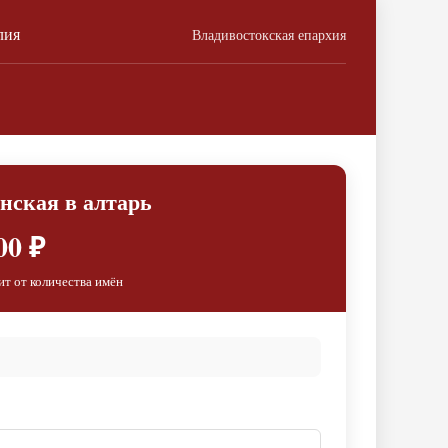
лия
Владивостокская епархия
нская в алтарь
00 ₽
ит от количества имён