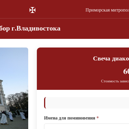
✠
Приморская митропо
ор г.Владивостока
Свеча диако
6
Стоимость завис
Имена для поминовения
*