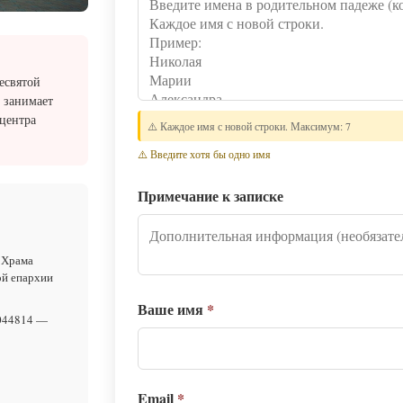
есвятой
 занимает
 центра
⚠️ Каждое имя с новой строки. Максимум: 7
⚠️ Введите хотя бы одно имя
Примечание к записке
 Храма
ой епархии
Ваше имя
*
044814 —
Email
*