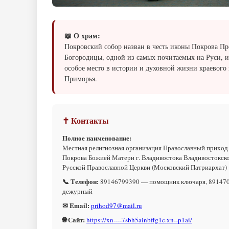
📖 О храм:
Покровский собор назван в честь иконы Покрова Пр
Богородицы, одной из самых почитаемых на Руси, и
особое место в истории и духовной жизни краевого
Приморья.
✝ Контакты
Полное наименование:
Местная религиозная организация Православный приход
Покрова Божией Матери г. Владивостока Владивостокск
Русской Православной Церкви (Московский Патриархат)
📞 Телефон:
89146799390 — помощник ключаря, 89147
дежурный
✉ Email:
prihod97@mail.ru
🌐 Сайт:
https://xn----7sbh5ainbffg1c.xn--p1ai/