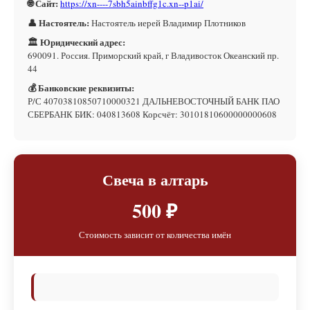
🌐 Сайт:
https://xn----7sbh5ainbffg1c.xn--p1ai/
👤 Настоятель:
Настоятель иерей Владимир Плотников
🏛 Юридический адрес:
690091. Россия. Приморский край, г Владивосток Океанский пр.
44
💰 Банковские реквизиты:
Р/С 40703810850710000321 ДАЛЬНЕВОСТОЧНЫЙ БАНК ПАО
СБЕРБАНК БИК: 040813608 Корсчёт: 30101810600000000608
Свеча в алтарь
500 ₽
Стоимость зависит от количества имён