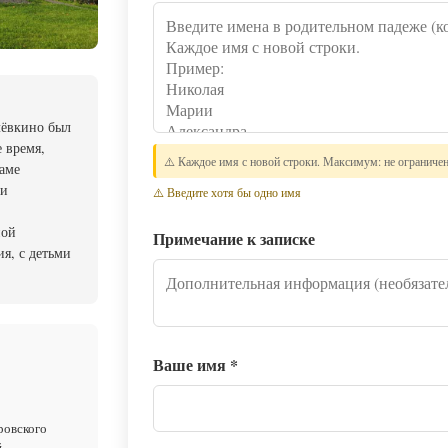
лёвкино был
е время,
⚠️ Каждое имя с новой строки. Максимум: не ограниче
раме
 и
⚠️ Введите хотя бы одно имя
ной
Примечание к записке
я, с детьми
Ваше имя
*
ровского
й