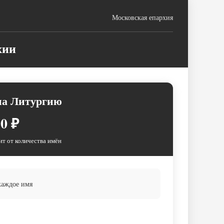
Московская епархия
хии
на Литургию
0 ₽
ит от количества имён
каждое имя