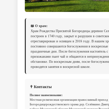
📖 О храм:
Храм Рождества Пресвятой Богородицы деревни Се
построен в 1740 году, закрыт и разрушен в советско
отреставрирован и освящен в 2018 году. В нашем х
постоянно совершаются богослужения в воскресные
праздничные дни. После богослужения настоятель с
прихожанами пьют чай и общаются в непринужден
обстановке. По воскресным дням, после богослужени
проводятся занятия в воскресной школе.
✝ Контакты
Полное наименование:
Местная религиозная организация православный приход
Богородицерождественского храма дер. Селёвкино Дмит
района Московской области Московской епархии Русско