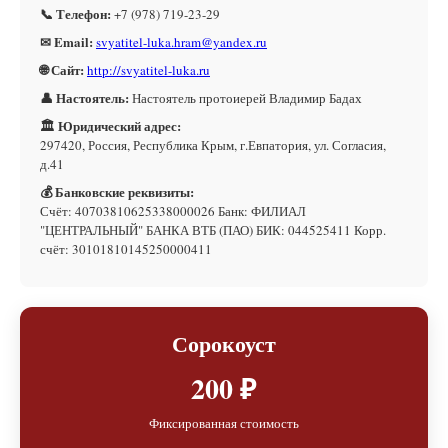
📞 Телефон:
+7 (978) 719-23-29
✉ Email:
svyatitel-luka.hram@yandex.ru
🌐 Сайт:
http://svyatitel-luka.ru
👤 Настоятель:
Настоятель протоиерей Владимир Бадах
🏛 Юридический адрес:
297420, Россия, Республика Крым, г.Евпатория, ул. Согласия,
д.41
💰 Банковские реквизиты:
Счёт: 40703810625338000026 Банк: ФИЛИАЛ
"ЦЕНТРАЛЬНЫЙ" БАНКА ВТБ (ПАО) БИК: 044525411 Корр.
счёт: 30101810145250000411
Сорокоуст
200 ₽
Фиксированная стоимость