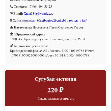
📞 Телефон:
+7 964 894 53 25
✉ Email:
Xram3Svt@yandex.ru
🌐 Сайт:
https://xn--80aeibaqjoe2bcnkeb1bg6p.xn--p1ai/
👤 Настоятель:
Настоятель Павел Сергеевич Уваров
🏛 Юридический адрес:
350004 г. Краснодар ул. им. Калинина, участок, 350И
💰 Банковские реквизиты:
Краснодарский филиал АБ «Россия» БИК 040349788 Р/счет
40703810500270000006 к/счет 30101810003490000788
Сугубая ектения
220 ₽
Фиксированная стоимость