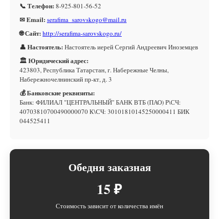
📞 Телефон:
8-925-801-56-52
✉ Email:
serafima_sarovskogo@mail.ru
🌐 Сайт:
http://serafima-sarovskogo.ru/
👤 Настоятель:
Настоятель иерей Сергий Андреевич Иноземцев
🏛 Юридический адрес:
423803, Республика Татарстан, г. Набережные Челны,
Набережночелнинский пр-кт, д. 3
💰 Банковские реквизиты:
Банк: ФИЛИАЛ "ЦЕНТРАЛЬНЫЙ" БАНК ВТБ (ПАО) Р\СЧ:
40703810700490000070 К\СЧ: 30101810145250000411 БИК
044525411
Обедня заказная
15 ₽
Стоимость зависит от количества имён