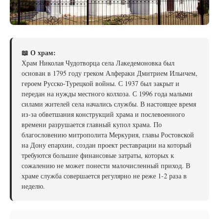
📖 О храм:
Храм Николая Чудотворца села Лакедемоновка был
основан в 1795 году греком Алфераки Дмитрием Ильичем,
героем Русско-Турецкой войны. С 1937 был закрыт и
передан на нужды местного колхоза. С 1996 года малыми
силами жителей села начались службы. В настоящее время
из-за обветшания конструкций храма и послевоенного
времени разрушается главный купол храма. По
благословению митрополита Меркурия, главы Ростовской
на Дону епархии, создан проект реставрации на который
требуются большие финансовые затраты, которых к
сожалению не может понести малочисленный приход. В
храме служба совершается регулярно не реже 1-2 раза в
неделю.