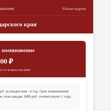
трополия
Ейская епархия
арского края
е поминовение
00 ₽
ит от количества имён
б. за каждое имя - в год. Срок поминовения
и этом каждые 1000 руб. соответствуют 1 году,