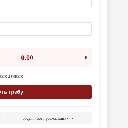
0.00
₽
ьных данных
*
ать требу
обедня (без проскомидии) →