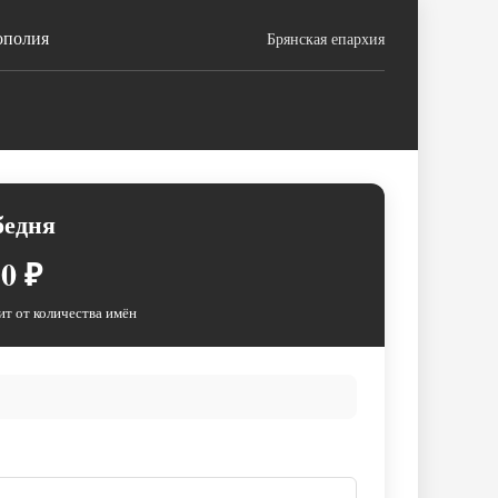
ополия
Брянская епархия
бедня
0 ₽
ит от количества имён