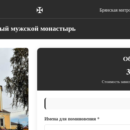
✠
Брянская митр
ный мужской монастырь
О
3
Стоимость завис
Имена для поминовения
*