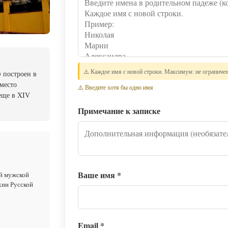
⚠️ Каждое имя с новой строки. Максимум: не ограниче
 построен в
вместо
⚠️ Введите хотя бы одно имя
еще в XIV
Примечание к записке
Ваше имя
*
ий мужской
хии Русской
Email
*