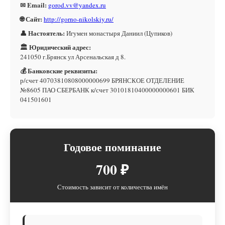
✉ Email:
gorod.vv@yandex.ru
🌐 Сайт:
http://gorno-nikolskiy.ru/
👤 Настоятель:
Игумен монастыря Даниил (Цупиков)
🏛 Юридический адрес:
241050 г.Брянск ул Арсенальская д 8.
💰 Банковские реквизиты:
р/счет 40703810808000000699 БРЯНСКОЕ ОТДЕЛЕНИЕ
№8605 ПАО СБЕРБАНК к/счет 30101810400000000601 БИК
041501601
Годовое поминание
700 ₽
Стоимость зависит от количества имён