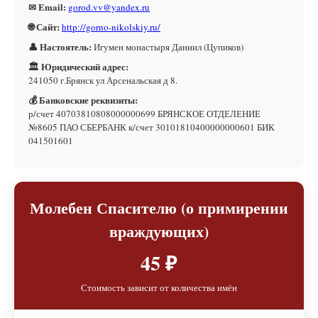
✉ Email:
gorod.vv@yandex.ru
🌐 Сайт:
http://gorno-nikolskiy.ru/
👤 Настоятель:
Игумен монастыря Даниил (Цупиков)
🏛 Юридический адрес:
241050 г.Брянск ул Арсенальская д 8.
💰 Банковские реквизиты:
р/счет 40703810808000000699 БРЯНСКОЕ ОТДЕЛЕНИЕ
№8605 ПАО СБЕРБАНК к/счет 30101810400000000601 БИК
041501601
Молебен Спасителю (о примирении
враждующих)
45 ₽
Стоимость зависит от количества имён