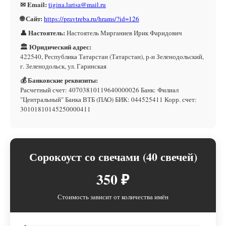
✉ Email:
tigina.larisa@mail.ru
🌐 Сайт:
https://pravtreba.ru/hrams/?id=126
👤 Настоятель:
Настоятель Мирганиев Ирик Фаридович
🏛 Юридический адрес:
422540, Республика Татарстан (Татарстан), р-н Зеленодольский,
г. Зеленодольск, ул. Гаринская
💰 Банковские реквизиты:
Расчетный счет: 40703810119640000026 Банк: Филиал
"Центральный" Банка ВТБ (ПАО) БИК: 044525411 Корр. счет:
30101810145250000411
Сорокоуст со свечами (40 свечей)
350 ₽
Стоимость зависит от количества имён