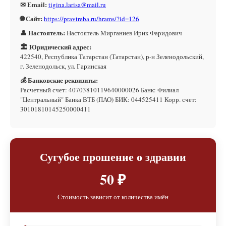
✉ Email:
tigina.larisa@mail.ru
🌐 Сайт:
https://pravtreba.ru/hrams/?id=126
👤 Настоятель:
Настоятель Мирганиев Ирик Фаридович
🏛 Юридический адрес:
422540, Республика Татарстан (Татарстан), р-н Зеленодольский,
г. Зеленодольск, ул. Гаринская
💰 Банковские реквизиты:
Расчетный счет: 40703810119640000026 Банк: Филиал
"Центральный" Банка ВТБ (ПАО) БИК: 044525411 Корр. счет:
30101810145250000411
Сугубое прошение о здравии
50 ₽
Стоимость зависит от количества имён