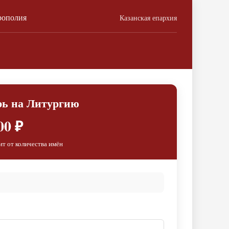
рополия
Казанская епархия
рь на Литургию
00 ₽
ит от количества имён