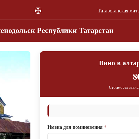
✠
Татарстанская мит
ленодольск Республики Татарстан
Вино в алта
8
Стоимость завис
Имена для поминовения
*