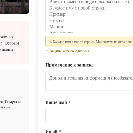
рховных
⚠️ Каждое имя с новой строки. Максимум: не ограниче
гг. Особым
е иконы
⚠️ Введите хотя бы одно имя
Примечание к записке
Ваше имя
*
ки Татарстан
овский
Email
*