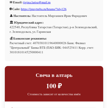
✉ Email:
tigina.larisa@mail.ru
🌐 Сайт:
https://pravtreba.ru/hrams/?id=126
👤 Настоятель:
Настоятель Мирганиев Ирик Фаридович
🏛 Юридический адрес:
422540, Республика Татарстан (Татарстан), р-н Зеленодольский,
г. Зеленодольск, ул. Гаринская
💰 Банковские реквизиты:
Расчетный счет: 40703810119640000026 Банк: Филиал
"Центральный" Банка ВТБ (ПАО) БИК: 044525411 Корр. счет:
30101810145250000411
Свеча в алтарь
100 ₽
Стоимость зависит от количества имён