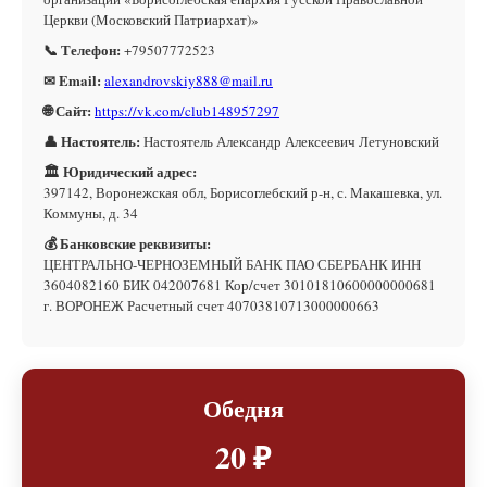
Церкви (Московский Патриархат)»
📞 Телефон:
+79507772523
✉ Email:
alexandrovskiy888@mail.ru
🌐 Сайт:
https://vk.com/club148957297
👤 Настоятель:
Настоятель Александр Алексеевич Летуновский
🏛 Юридический адрес:
397142, Воронежская обл, Борисоглебский р-н, с. Макашевка, ул.
Коммуны, д. 34
💰 Банковские реквизиты:
ЦЕНТРАЛЬНО-ЧЕРНОЗЕМНЫЙ БАНК ПАО СБЕРБАНК ИНН
3604082160 БИК 042007681 Кор/счет 30101810600000000681
г. ВОРОНЕЖ Расчетный счет 40703810713000000663
Обедня
20 ₽