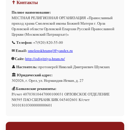
✝ Контакты
Полное наименование:
МЕСТНАЯ РЕЛИГИОЗНАЯ ОРГАНИЗАЦИЯ «Православный
приход храма Смоленской иконы Божией Матери г. Орла
Орловской области Орловской Епархии Русской Православной
Церкви (Московский Патриархат)»
📞 Телефон:
+7(920) 820-55-00
✉ Email:
smolenskhramgl@yandex.ru
🌐 Сайт:
http://odigitriya-hram.ru/
👤 Настоятель:
протоиерей Николай Дмитриевич Шумских
🏛 Юридический адрес:
302026, г. Орел, ул. Нормандия-Неман, д. 27
💰 Банковские реквизиты:
Р/счет 40703810447000100031 ОРЛОВСКОЕ ОТДЕЛЕНИЕ
N8595 ПАО СБЕРБАНК БИК 045402601 К/счет
30101810300000000601