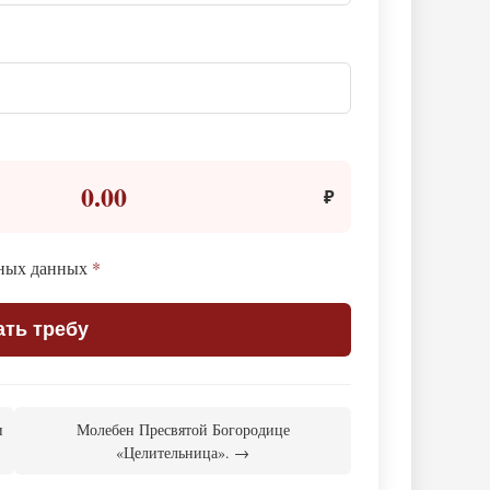
0.00
₽
ьных данных
*
ать требу
и
Молебен Пресвятой Богородице
«Целительница». →