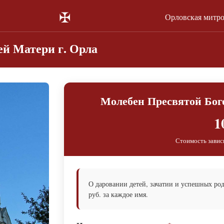
✠
Орловская митр
й Матери г. Орла
Молебен Пресвятой Бог
1
Стоимость завис
О даровании детей, зачатии и успешных ро
руб. за каждое имя.