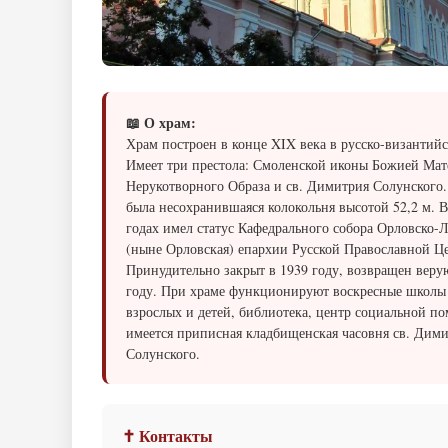
📖 О храм:
Храм построен в конце XIX века в русско-византийс
Имеет три престола: Смоленской иконы Божией Мат
Нерукотворного Образа и св. Димитрия Солунского.
была несохранившаяся колокольня высотой 52,2 м. В
годах имел статус Кафедрального собора Орловско-
(ныне Орловская) епархии Русской Православной Ц
Принудительно закрыт в 1939 году, возвращен вер
году. При храме функционируют воскресные школы
взрослых и детей, библиотека, центр социальной п
имеется приписная кладбищенская часовня св. Дим
Солунского.
✝ Контакты