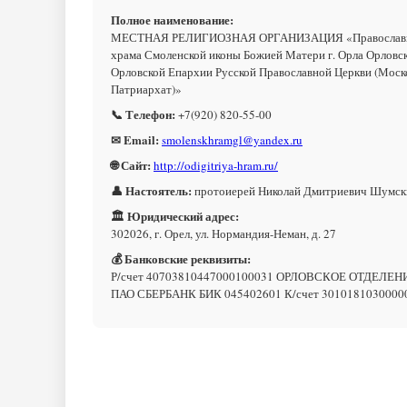
Полное наименование:
МЕСТНАЯ РЕЛИГИОЗНАЯ ОРГАНИЗАЦИЯ «Православн
храма Смоленской иконы Божией Матери г. Орла Орловс
Орловской Епархии Русской Православной Церкви (Моск
Патриархат)»
📞 Телефон:
+7(920) 820-55-00
✉ Email:
smolenskhramgl@yandex.ru
🌐 Сайт:
http://odigitriya-hram.ru/
👤 Настоятель:
протоиерей Николай Дмитриевич Шумск
🏛 Юридический адрес:
302026, г. Орел, ул. Нормандия-Неман, д. 27
💰 Банковские реквизиты:
Р/счет 40703810447000100031 ОРЛОВСКОЕ ОТДЕЛЕН
ПАО СБЕРБАНК БИК 045402601 К/счет 3010181030000