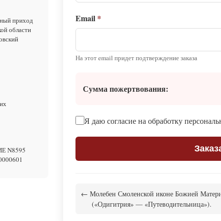
Email
*
ый приход
кой области
овский
На этот email придет подтверждение заказа
Сумма пожертвования:
их
Я даю согласие на обработку персонал
Заказ
ИЕ N8595
0000601
← Молебен Смоленской иконе Божией Матер
(«Одигитрия» — «Путеводительница»).