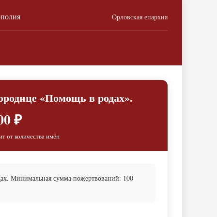
ополия
Орловская епархия
ородице «Помощь в родах».
00 ₽
ит от количества имён
дах. Минимальная сумма пожертвований: 100