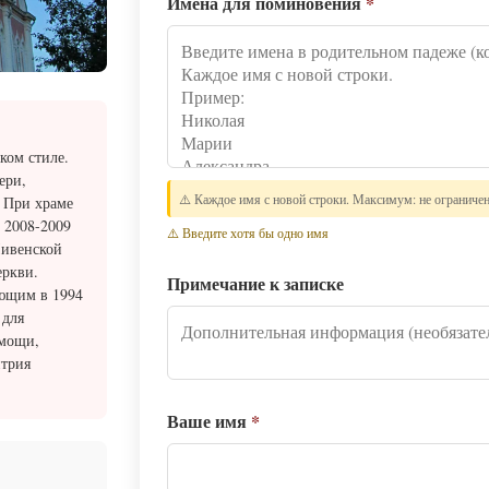
Имена для поминовения
*
ком стиле.
ери,
⚠️ Каждое имя с новой строки. Максимум: не ограниче
 При храме
 2008-2009
⚠️ Введите хотя бы одно имя
Ливенской
еркви.
Примечание к записке
ующим в 1994
 для
омощи,
итрия
Ваше имя
*