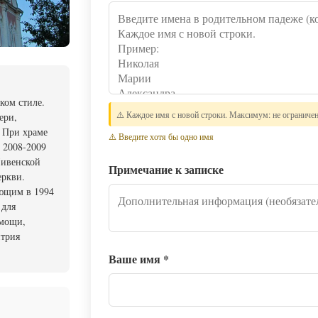
ком стиле.
⚠️ Каждое имя с новой строки. Максимум: не ограниче
ери,
 При храме
⚠️ Введите хотя бы одно имя
 2008-2009
Ливенской
Примечание к записке
еркви.
ующим в 1994
 для
омощи,
итрия
Ваше имя
*