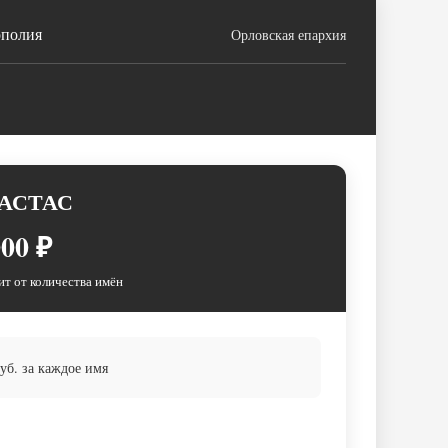
ополия
Орловская епархия
АСТАС
00 ₽
ит от количества имён
б. за каждое имя