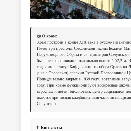
📖 О храм:
Храм построен в конце XIX века в русско-византийс
Имеет три престола: Смоленской иконы Божией Мат
Нерукотворного Образа и св. Димитрия Солунского.
была несохранившаяся колокольня высотой 52,2 м. В
годах имел статус Кафедрального собора Орловско-
(ныне Орловская) епархии Русской Православной Ц
Принудительно закрыт в 1939 году, возвращен вер
году. При храме функционируют воскресные школы
взрослых и детей, библиотека, центр социальной п
имеется приписная кладбищенская часовня св. Дим
Солунского.
✝ Контакты