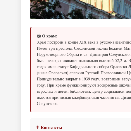
📖 О храм:
Храм построен в конце XIX века в русско-византийс
Имеет три престола: Смоленской иконы Божией Мат
Нерукотворного Образа и св. Димитрия Солунского.
была несохранившаяся колокольня высотой 52,2 м. В
годах имел статус Кафедрального собора Орловско-
(ныне Орловская) епархии Русской Православной Ц
Принудительно закрыт в 1939 году, возвращен вер
году. При храме функционируют воскресные школы
взрослых и детей, библиотека, центр социальной п
имеется приписная кладбищенская часовня св. Дим
Солунского.
✝ Контакты