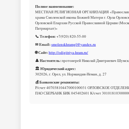
Полное наименование:
МЕСТНАЯ РЕЛИГИОЗНАЯ ОРГАНИЗАЦИЯ «Православн
храма Смоленской иконы Божией Матери г. Орла Орловс
Орловской Епархии Русской Православной Церкви (Моск
Патриархат)»
📞 Телефон:
+7(920) 820-55-00
✉ Email:
smolenskhramgl@yandex.ru
🌐 Сайт:
http://odigitriya-hram.ru/
👤 Настоятель:
протоиерей Николай Дмитриевич Шумск
🏛 Юридический адрес:
302026, г. Орел, ул. Нормандия-Неман, д. 27
💰 Банковские реквизиты:
Р/счет 40703810447000100031 ОРЛОВСКОЕ ОТДЕЛЕН
ПАО СБЕРБАНК БИК 045402601 К/счет 3010181030000