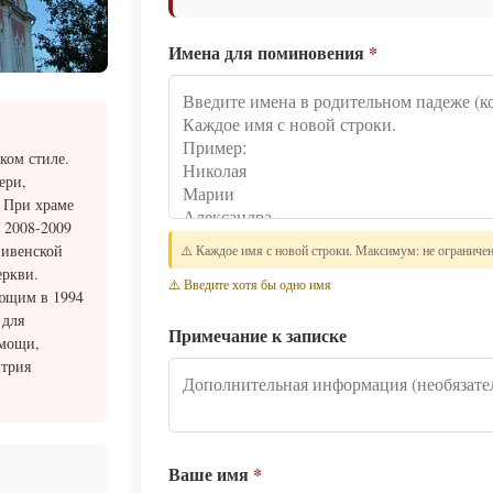
Имена для поминовения
*
ком стиле.
ери,
 При храме
 2008-2009
Ливенской
⚠️ Каждое имя с новой строки. Максимум: не ограниче
еркви.
⚠️ Введите хотя бы одно имя
ующим в 1994
 для
Примечание к записке
омощи,
итрия
Ваше имя
*