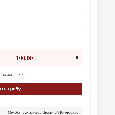
100.00
₽
ьных данных
*
ать требу
М
Молебен с акафистом Пресвятой Богородице