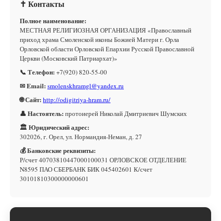
✝ Контакты
Полное наименование:
МЕСТНАЯ РЕЛИГИОЗНАЯ ОРГАНИЗАЦИЯ «Православный
приход храма Смоленской иконы Божией Матери г. Орла
Орловской области Орловской Епархии Русской Православной
Церкви (Московский Патриархат)»
📞 Телефон:
+7(920) 820-55-00
✉ Email:
smolenskhramgl@yandex.ru
🌐 Сайт:
http://odigitriya-hram.ru/
👤 Настоятель:
протоиерей Николай Дмитриевич Шумских
🏛 Юридический адрес:
302026, г. Орел, ул. Нормандия-Неман, д. 27
💰 Банковские реквизиты:
Р/счет 40703810447000100031 ОРЛОВСКОЕ ОТДЕЛЕНИЕ
N8595 ПАО СБЕРБАНК БИК 045402601 К/счет
30101810300000000601