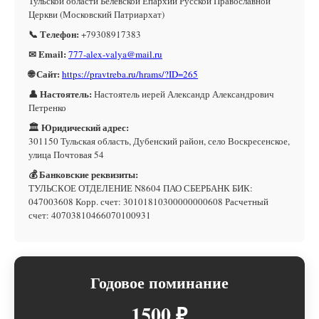
Тульской области Белевской Епархии Русской Православной
Церкви (Московский Патриархат)
📞 Телефон:
+79308917383
✉ Email:
777-alex-valya@mail.ru
🌐 Сайт:
https://pravtreba.ru/hrams/?ID=265
👤 Настоятель:
Настоятель иерей Александр Александрович
Петренко
🏛 Юридический адрес:
301150 Тульская область, Дубенский район, село Воскресенское,
улица Почтовая 54
💰 Банковские реквизиты:
ТУЛЬСКОЕ ОТДЕЛЕНИЕ N8604 ПАО СБЕРБАНК БИК:
047003608 Корр. счет: 30101810300000000608 Расчетный
счет: 40703810466070100931
Годовое поминание
1500 ₽