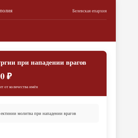
ополия
Белевская епархия
ургии при нападении врагов
0 ₽
ит от количества имён
 ектинии молитва при нападении врагов