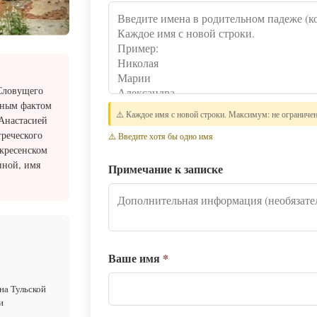
 Словущего
сным фактом
⚠️ Каждое имя с новой строки. Максимум: не ограниче
 Анастасией
греческого
⚠️ Введите хотя бы одно имя
скресенском
иной, имя
Примечание к записке
Ваше имя
*
на Тульской
и