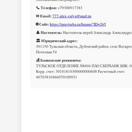
📞 Телефон:
+79308917383
✉ Email:
777-alex-valya@mail.ru
🌐 Сайт:
https://pravtreba.ru/hrams/?ID=265
👤 Настоятель:
Настоятель иерей Александр Александро
🏛 Юридический адрес:
301150 Тульская область, Дубенский район, село Воскрес
Почтовая 54
💰 Банковские реквизиты:
ТУЛЬСКОЕ ОТДЕЛЕНИЕ N8604 ПАО СБЕРБАНК БИК: 0
Корр. счет: 30101810300000000608 Расчетный счет:
40703810466070100931