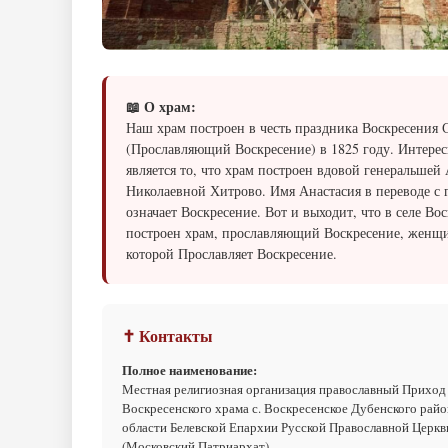
📖 О храм:
Наш храм построен в честь праздника Воскресения
(Прославляющий Воскресение) в 1825 году. Интере
является то, что храм построен вдовой генеральшей
Николаевной Хитрово. Имя Анастасия в переводе с 
означает Воскресение. Вот и выходит, что в селе Во
построен храм, прославляющий Воскресение, женщ
которой Прославляет Воскресение.
✝ Контакты
Полное наименование:
Местная религиозная организация православный Приход
Воскресенского храма с. Воскресенское Дубенского райо
области Белевской Епархии Русской Православной Церкв
(Московский Патриархат)