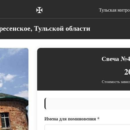
✠
Тульская митр
ресенское, Тульской области
Свеча №4
2
Стоимость завис
Имена для поминовения
*