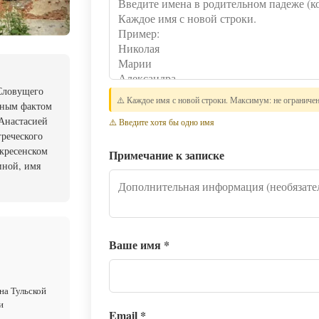
 Словущего
⚠️ Каждое имя с новой строки. Максимум: не ограниче
сным фактом
 Анастасией
⚠️ Введите хотя бы одно имя
греческого
скресенском
Примечание к записке
иной, имя
Ваше имя
*
на Тульской
и
Email
*