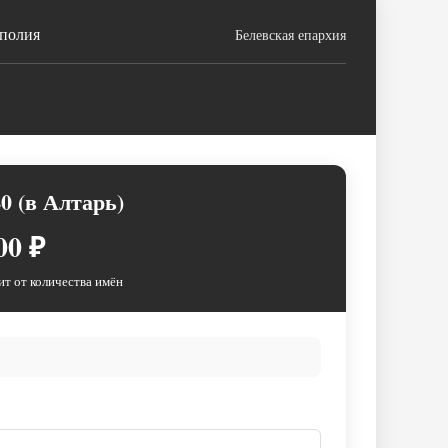
ополия
Белевская епархия
0 (в Алтарь)
00 ₽
ит от количества имён