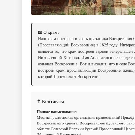
📖 О храм:
Наш храм построен в честь праздника Воскресения
(Прославляющий Воскресение) в 1825 году. Интере
является то, что храм построен вдовой генеральшей
Николаевной Хитрово. Имя Анастасия в переводе с 
означает Воскресение. Вот и выходит, что в селе Во
построен храм, прославляющий Воскресение, женщ
которой Прославляет Воскресение.
✝ Контакты
Полное наименование:
Местная религиозная организация православный Приход
Воскресенского храма с. Воскресенское Дубенского райо
области Белевской Епархии Русской Православной Церкв
(Московский Патриархат)