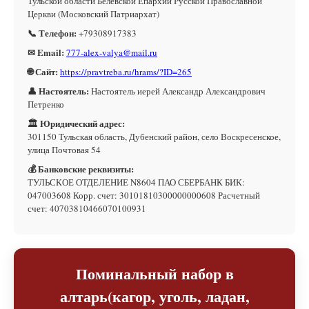
Тульской области Белевской Епархии Русской Православной
Церкви (Московский Патриархат)
📞 Телефон:
+79308917383
✉ Email:
777-alex-valya@mail.ru
🌐 Сайт:
https://pravtreba.ru/hrams/?ID=265
👤 Настоятель:
Настоятель иерей Александр Александрович
Петренко
🏛 Юридический адрес:
301150 Тульская область, Дубенский район, село Воскресенское,
улица Почтовая 54
💰 Банковские реквизиты:
ТУЛЬСКОЕ ОТДЕЛЕНИЕ N8604 ПАО СБЕРБАНК БИК:
047003608 Корр. счет: 30101810300000000608 Расчетный
счет: 40703810466070100931
Поминальный набор в
алтарь(кагор, уголь, ладан,