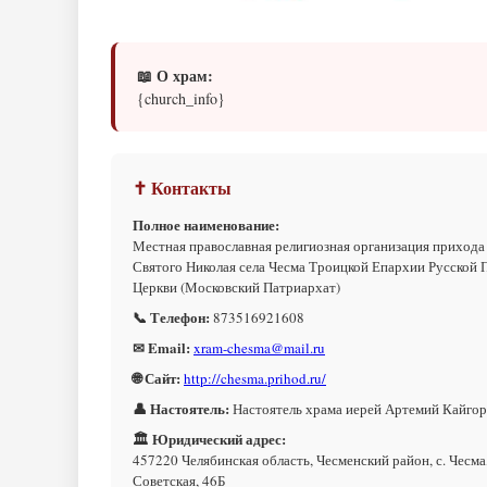
📖 О храм:
{church_info}
✝ Контакты
Полное наименование:
Местная православная религиозная организация прихода
Святого Николая села Чесма Троицкой Епархии Русской 
Церкви (Московский Патриархат)
📞 Телефон:
873516921608
✉ Email:
xram-chesma@mail.ru
🌐 Сайт:
http://chesma.prihod.ru/
👤 Настоятель:
Настоятель храма иерей Артемий Кайго
🏛 Юридический адрес:
457220 Челябинская область, Чесменский район, с. Чесма,
Советская, 46Б