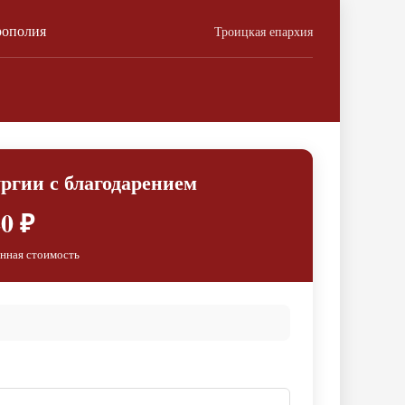
рополия
Троицкая епархия
ргии с благодарением
0 ₽
нная стоимость