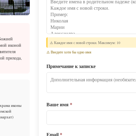
 Божией
⚠️ Каждое имя с новой строки. Максимум: 10
емой иконой
вятителя
⚠️ Введите хотя бы одно имя
ой прихода,
Примечание к записке
Ваше имя
*
 храма иконы
омской
риархат)
Email
*