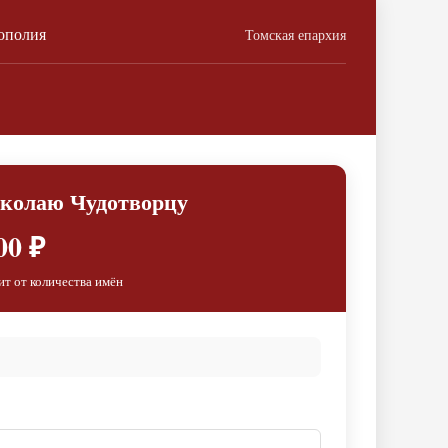
ополия
Томская епархия
иколаю Чудотворцу
00 ₽
ит от количества имён