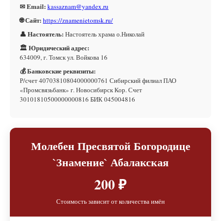
✉ Email:
kassaznam@yandex.ru
🌐 Сайт:
https://znamenietomsk.ru/
👤 Настоятель:
Настоятель храма о.Николай
🏛 Юридический адрес:
634009, г. Томск ул. Войкова 16
💰 Банковские реквизиты:
Р/счет 40703810804000000761 Сибирский филиал ПАО
«Промсвязьбанк» г. Новосибирск Кор. Счет
30101810500000000816 БИК 045004816
Молебен Пресвятой Богородице
`Знамение` Абалакская
200 ₽
Стоимость зависит от количества имён