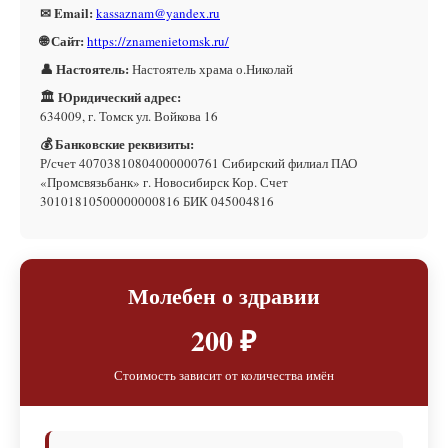
✉ Email:
kassaznam@yandex.ru
🌐 Сайт:
https://znamenietomsk.ru/
👤 Настоятель:
Настоятель храма о.Николай
🏛 Юридический адрес:
634009, г. Томск ул. Войкова 16
💰 Банковские реквизиты:
Р/счет 40703810804000000761 Сибирский филиал ПАО
«Промсвязьбанк» г. Новосибирск Кор. Счет
30101810500000000816 БИК 045004816
Молебен о здравии
200 ₽
Стоимость зависит от количества имён