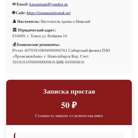
✉ Email:
kassaznam@yandex.ru
🌐 Сайт:
https://znamenietomsk.ru/
👤 Настоятель:
Настоятель храма о.Николай
🏛 Юридический адрес:
634009, г. Томск ул. Войкова 16
💰 Банковские реквизиты:
Р/счет 40703810804000000761 Сибирский филиал ПАО
«Промсвязьбанк» г. Новосибирск Кор. Счет
30101810500000000816 БИК 045004816
Записка простая
50 ₽
Стоимость зависит от количества имён