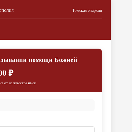
ополия
Томская епархия
ризывании помощи Божией
00 ₽
ит от количества имён