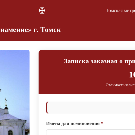
✠
Томская митр
намение» г. Томск
Записка заказная о п
1
Стоимость завис
Имена для поминовения
*