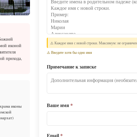
 Божией
⚠️ Каждое имя с новой строки. Максимум: не ограниче
емой иконой
вятителя
⚠️ Введите хотя бы одно имя
ой прихода,
Примечание к записке
Ваше имя
*
 храма иконы
омской
риархат)
Email
*